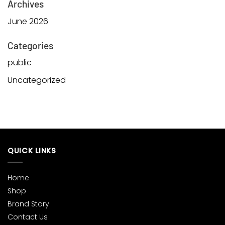
Archives
June 2026
Categories
public
Uncategorized
QUICK LINKS
Home
Shop
Brand Story
Contact Us