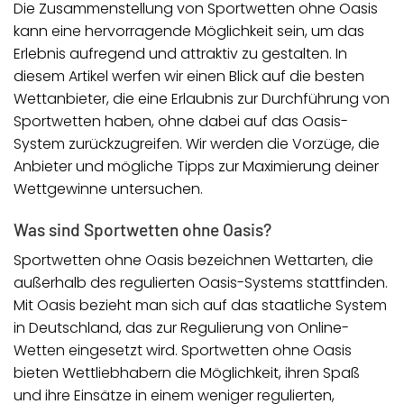
Die Zusammenstellung von Sportwetten ohne Oasis
kann eine hervorragende Möglichkeit sein, um das
Erlebnis aufregend und attraktiv zu gestalten. In
diesem Artikel werfen wir einen Blick auf die besten
Wettanbieter, die eine Erlaubnis zur Durchführung von
Sportwetten haben, ohne dabei auf das Oasis-
System zurückzugreifen. Wir werden die Vorzüge, die
Anbieter und mögliche Tipps zur Maximierung deiner
Wettgewinne untersuchen.
Was sind Sportwetten ohne Oasis?
Sportwetten ohne Oasis bezeichnen Wettarten, die
außerhalb des regulierten Oasis-Systems stattfinden.
Mit Oasis bezieht man sich auf das staatliche System
in Deutschland, das zur Regulierung von Online-
Wetten eingesetzt wird. Sportwetten ohne Oasis
bieten Wettliebhabern die Möglichkeit, ihren Spaß
und ihre Einsätze in einem weniger regulierten,