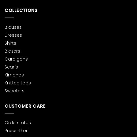
COLLECTIONS
Blouses
Dresses
Shirts
Blazers
Cardigans
Scarfs
Kimonos
Knitted tops
Sweaters
CUSTOMER CARE
Orderstatus
Presentkort