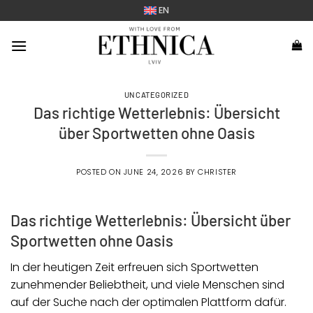
Skip
EN
to
content
UNCATEGORIZED
Das richtige Wetterlebnis: Übersicht
über Sportwetten ohne Oasis
POSTED ON
JUNE 24, 2026
BY
CHRISTER
Das richtige Wetterlebnis: Übersicht über
Sportwetten ohne Oasis
In der heutigen Zeit erfreuen sich Sportwetten
zunehmender Beliebtheit, und viele Menschen sind
auf der Suche nach der optimalen Plattform dafür.