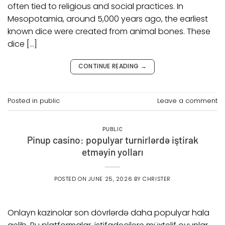
often tied to religious and social practices. In
Mesopotamia, around 5,000 years ago, the earliest
known dice were created from animal bones. These
dice […]
CONTINUE READING
→
Posted in
public
Leave a comment
PUBLIC
Pinup casino: populyar turnirlərdə iştirak
etməyin yolları
POSTED ON
JUNE 25, 2026
BY
CHRISTER
Onlayn kazinolar son dövrlərdə daha populyar hala