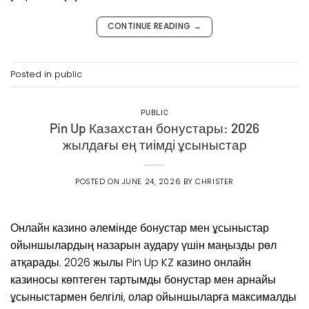
CONTINUE READING
→
Posted in
public
PUBLIC
Pin Up Казахстан бонустары: 2026
жылдағы ең тиімді ұсыныстар
POSTED ON
JUNE 24, 2026
BY
CHRISTER
Онлайн казино әлемінде бонустар мен ұсыныстар
ойыншылардың назарын аудару үшін маңызды рөл
атқарады. 2026 жылы Pin Up KZ казино онлайн
казиносы көптеген тартымды бонустар мен арнайы
ұсыныстармен белгілі, олар ойыншыларға максималды