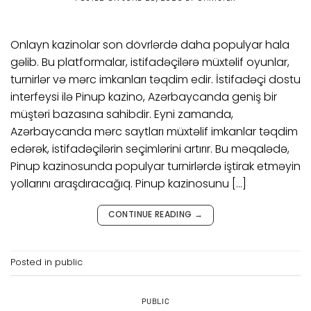
Onlayn kazinolar son dövrlərdə daha populyar hala
gəlib. Bu platformalar, istifadəçilərə müxtəlif oyunlar,
turnirlər və mərc imkanları təqdim edir. İstifadəçi dostu
interfeysi ilə Pinup kazino, Azərbaycanda geniş bir
müştəri bazasına sahibdir. Eyni zamanda,
Azərbaycanda mərc saytları müxtəlif imkanlar təqdim
edərək, istifadəçilərin seçimlərini artırır. Bu məqalədə,
Pinup kazinosunda populyar turnirlərdə iştirak etməyin
yollarını araşdıracağıq. Pinup kazinosunu […]
CONTINUE READING
→
Posted in
public
PUBLIC