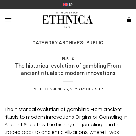
Skip
EN
to
content
CATEGORY ARCHIVES:
PUBLIC
PUBLIC
The historical evolution of gambling From
ancient rituals to modern innovations
POSTED ON
JUNE 25, 2026
BY
CHRISTER
The historical evolution of gambling From ancient
rituals to modern innovations Origins of Gambling in
Ancient Societies The history of gambling can be
traced back to ancient civilizations, where it was