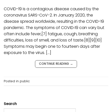
COVID-19 is a contagious disease caused by the
coronavirus SARS-CoV-2. In January 2020, the
disease spread worldwide, resulting in the COVID-19
pandemic. The symptoms of COVID‑19 can vary but
often include fever,[7] fatigue, cough, breathing
difficulties, loss of smell, and loss of taste.[8][9][10]
Symptoms may begin one to fourteen days after
exposure to the virus. […]
CONTINUE READING
→
Posted in
public
Search