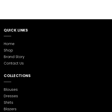
QUICK LINKS
Home
Shop
Brand Story
Contact Us
COLLECTIONS
Blouses
Dresses
Shirts
Blazers