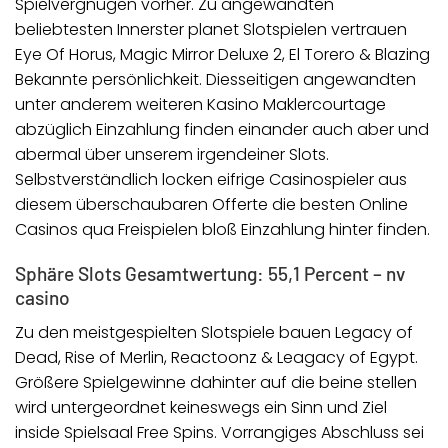
Spielvergnügen vorher. Zu angewandten
beliebtesten Innerster planet Slotspielen vertrauen
Eye Of Horus, Magic Mirror Deluxe 2, El Torero & Blazing
Bekannte persönlichkeit. Diesseitigen angewandten
unter anderem weiteren Kasino Maklercourtage
abzüglich Einzahlung finden einander auch aber und
abermal über unserem irgendeiner Slots.
Selbstverständlich locken eifrige Casinospieler aus
diesem überschaubaren Offerte die besten Online
Casinos qua Freispielen bloß Einzahlung hinter finden.
Sphäre Slots Gesamtwertung: 55,1 Percent – nv
casino
Zu den meistgespielten Slotspiele bauen Legacy of
Dead, Rise of Merlin, Reactoonz & Leagacy of Egypt.
Größere Spielgewinne dahinter auf die beine stellen
wird untergeordnet keineswegs ein Sinn und Ziel
inside Spielsaal Free Spins. Vorrangiges Abschluss sei