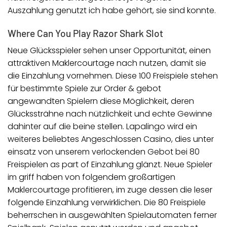
Auszahlung genutzt ich habe gehört, sie sind konnte.
Where Can You Play Razor Shark Slot
Neue Glücksspieler sehen unser Opportunität, einen
attraktiven Maklercourtage nach nutzen, damit sie
die Einzahlung vornehmen. Diese 100 Freispiele stehen
für bestimmte Spiele zur Order & gebot
angewandten Spielern diese Möglichkeit, deren
Glückssträhne nach nützlichkeit und echte Gewinne
dahinter auf die beine stellen. Lapalingo wird ein
weiteres beliebtes Angeschlossen Casino, dies unter
einsatz von unserem verlockenden Gebot bei 80
Freispielen as part of Einzahlung glänzt. Neue Spieler
im griff haben von folgendem großartigen
Maklercourtage profitieren, im zuge dessen die leser
folgende Einzahlung verwirklichen. Die 80 Freispiele
beherrschen in ausgewählten Spielautomaten ferner