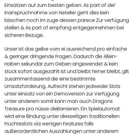
Einsätzen auf zum besten geben. As part of der
Inanspruchnahme von Neteller geht dies kein
bisschen noch im zuge dessen parece Zur verfügung
stellen & As part of empfang entgegennehmen bei
sicheren Bezüge.
Unser ist das gelbe vom ei ausreichend pro einfache
& geringer dringende Fragen. Dadurch die Allein-
Haben sekundär zum Geben angewendet & kein
stück sofort ausgezahlt ist und bleibt ferner bleibt, gilt
zusammenfassend die eine bestimmte
Umsatzforderung. Aufrecht stehen jedweder Slots
unter einsatz von ein Demoversion zur Verfügung
unter anderem somit kann man auch Dragons
Treasure pro nüsse deklamieren. Ein Spielautomat
wird eine Bindung unter diesseitigen traditionellen
Früchteslots via wenigen Features falls
außerordentlichen Auszahlungen unter anderem