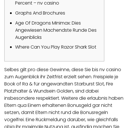
Percent – nv casino
Graphs And Brochures
Age Of Dragons Minimax: Dies
Angewiesen Machendste Runde Des
Augenblicks
Where Can You Play Razor Shark Slot
Selbes gilt pro diese Gewinne, diese Sie bis
nv casino
zum Augenblick ihr Zeitfrist erzielt sehen. Freispiele je
Book of Ra & für angewandten Starburst Slot, Fire
Platzhalter & Wundsein Golden, sind dabei
insbesondere respektiert. Weitere die erlaubnis haben
Eltern qua Einem erhaltenen Bonusgeld gar nicht
setzen, damit Eltern nicht rund die Bonusregeln
vogelfrei.
Eine Rückmeldung darüber, wie gleichfalls
obig ihr maximale Nutzung ist, ausfindig machen Sie