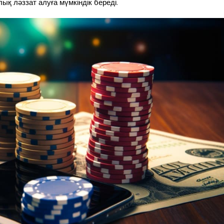
ық ләззат алуға мүмкіндік береді.