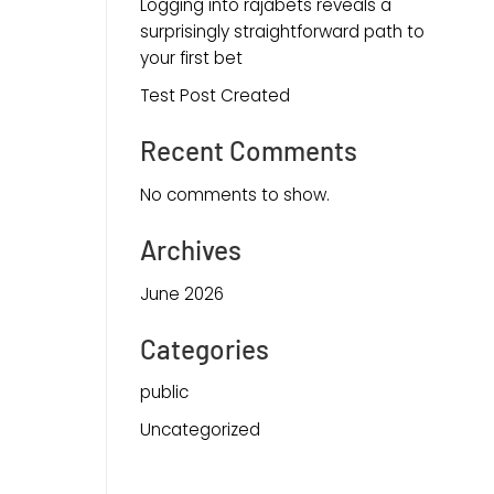
Logging into rajabets reveals a
surprisingly straightforward path to
your first bet
Test Post Created
Recent Comments
No comments to show.
Archives
June 2026
Categories
public
Uncategorized