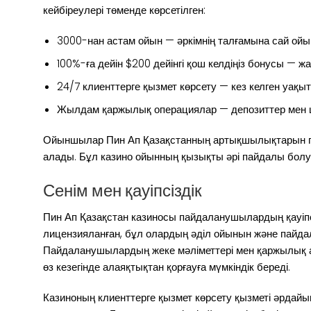
кейбіреулері төменде көрсетілген:
3000-нан астам ойын — әркімнің талғамына сай ойын 
100%-ға дейін $200 дейінгі қош келдіңіз бонусы — ж
24/7 клиенттерге қызмет көрсету — кез келген уақытт
Жылдам қаржылық операциялар — депозиттер мен
Ойыншылар Пин Ап Қазақстанның артықшылықтарын пай
алады. Бұл казино ойынның қызықты әрі пайдалы болу
Сенім мен қауіпсіздік
Пин Ап Қазақстан казиносы пайдаланушылардың қауіпсі
лицензияланған, бұл олардың әділ ойынын және пайда
Пайдаланушылардың жеке мәліметтері мен қаржылық 
өз кезегінде алаяқтықтан қорғауға мүмкіндік береді.
Казиноның клиенттерге қызмет көрсету қызметі әрдайы