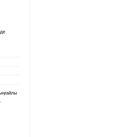
еде
 ыңғайлы
қ