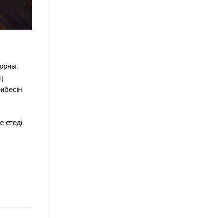
орны.
ң
ибесін
 етеді.