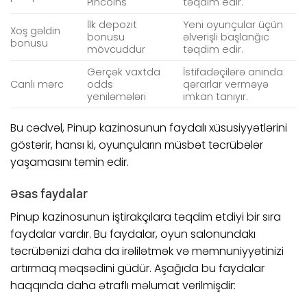
Pincoins
təqdim edir.
İlk depozit
Yeni oyunçular üçün
Xoş gəldin
bonusu
əlverişli başlanğıc
bonusu
mövcuddur
təqdim edir.
Gerçək vaxtda
İstifadəçilərə anında
Canlı mərc
odds
qərarlar verməyə
yeniləmələri
imkan tanıyır.
Bu cədvəl, Pinup kazinosunun faydalı xüsusiyyətlərini
göstərir, hansı ki, oyunçuların müsbət təcrübələr
yaşamasını təmin edir.
Əsas faydalar
Pinup kazinosunun iştirakçılara təqdim etdiyi bir sıra
faydalar vardır. Bu faydalar, oyun salonundakı
təcrübənizi daha da irəlilətmək və məmnuniyyətinizi
artırmaq məqsədini güdür. Aşağıda bu faydalar
haqqında daha ətraflı məlumat verilmişdir: