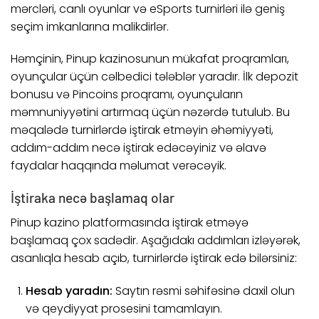
mərcləri, canlı oyunlar və eSports turnirləri ilə geniş
seçim imkanlarına malikdirlər.
Həmçinin, Pinup kazinosunun mükafat proqramları,
oyunçular üçün cəlbedici tələblər yaradır. İlk depozit
bonusu və Pincoins proqramı, oyunçuların
məmnuniyyətini artırmaq üçün nəzərdə tutulub. Bu
məqalədə turnirlərdə iştirak etməyin əhəmiyyəti,
addım-addım necə iştirak edəcəyiniz və əlavə
faydalar haqqında məlumat verəcəyik.
İştiraka necə başlamaq olar
Pinup kazino platformasında iştirak etməyə
başlamaq çox sadədir. Aşağıdakı addımları izləyərək,
asanlıqla hesab açıb, turnirlərdə iştirak edə bilərsiniz:
Hesab yaradın:
Saytın rəsmi səhifəsinə daxil olun
və qeydiyyat prosesini tamamlayın.