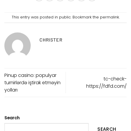
This entry was posted in
public
. Bookmark the
permalink
.
CHRISTER
Pinup casino: populyar
tc-check-
turnirlərdə iştirak etməyin
https://fdfd.com/
yolları
Search
SEARCH