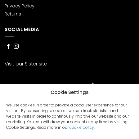
Privacy Policy
Returns
SOCIAL MEDIA
Visit our Sister site
Cookie Settings
We use cookies in order to provide a good user experience for our
visitors. By consenting to cookies we can track statistics and
website visits in order to continously improve our website and our
marketing. You can withdraw your consent at any time by visiting
Cookie Settings. Read more in our
cookie policy.