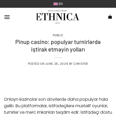
Skip
EN
to
content
PUBLIC
Pinup casino: populyar turnirlərdə
iştirak etməyin yolları
POSTED ON
JUNE 25, 2026
BY
CHRISTER
Onlayn kazinolar son dövrlərdə daha populyar hala
gəlib. Bu platformalar, istifadəçilərə müxtəlif oyunlar,
turnirlər və mərc imkanları təqdim edir. İstifadəçi dostu