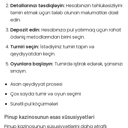
Detallarınızı təsdiqləyin:
Hesabınızın təhlükəsizliyini
təmin etmək üçün tələb olunan məlumatları daxil
edin.
Depozit edin:
Hesabınıza pul yatırmaq üçün rahat
ödəniş metodlarından birini seçin.
Turniri seçin:
İstədiyiniz turniri tapın və
qeydiyyatdan keçin.
Oyunlara başlayın:
Turnirdə iştirak edərək, şansınızı
sınayın.
Asan qeydiyyat prosesi
Çox sayda turnir və oyun seçimi
Sürətli pul köçürmələri
Pinup kazinosunun əsas xüsusiyyətləri
Pinup kazinosunun xüsusiyyətlərini daha ətraflı