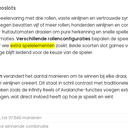
eoslots
elervaring met drie rollen, vaste winlijnen en vertrouwde s
egen bevatten vijf of meer rollen, honderden winlijnen en c
ar fruitautomaten draaien om pure herkenning en snelle spelle
imaties.
Verschillende rollenconfiguraties
bepalen de speels
or wie
extra spelelementen
zoekt. Beide soorten slot games 
 blijft leidend voor de keuze van de speler.
n
verandert het aantal manieren om te winnen bij elke draai, 
inlijnen creëert. Dit staat in schril contrast met traditionel
eken zoals de Infinity Reels of Avalanche-functies voegen ext
en, wat direct invloed heeft op hoe je speelt en wint.
 tot 117.649 manieren
elke winnende combinatie