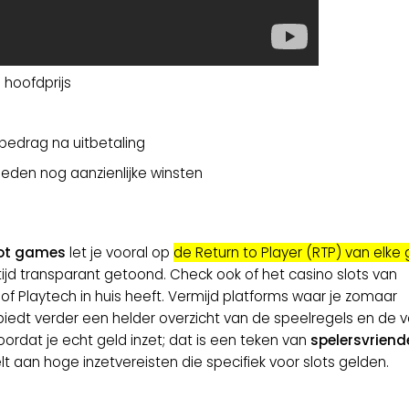
 hoofdprijs
edrag na uitbetaling
ieden nog aanzienlijke winsten
ot games
let je vooral op
de Return to Player (RTP) van elke
jd transparant getoond. Check ook of het casino slots van
 Playtech in huis heeft. Vermijd platforms waar je zomaar
edt verder een helder overzicht van de speelregels en de vol
oordat je echt geld inzet; dat is een teken van
spelersvriende
lt aan hoge inzetvereisten die specifiek voor slots gelden.