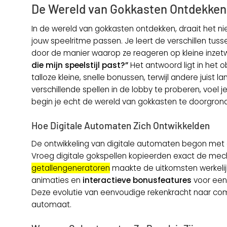
De Wereld van Gokkasten Ontdekken
In de wereld van gokkasten ontdekken, draait het ni
jouw speelritme passen. Je leert de verschillen tu
door de manier waarop ze reageren op kleine inzetw
die mijn speelstijl past?”
Het antwoord ligt in het
talloze kleine, snelle bonussen, terwijl andere jui
verschillende spellen in de lobby te proberen, voel 
begin je echt de wereld van gokkasten te doorgron
Hoe Digitale Automaten Zich Ontwikkelden
De ontwikkeling van digitale automaten begon met 
Vroeg digitale gokspellen kopieerden exact de mec
getallengeneratoren
maakte de uitkomsten werkelijk
animaties en
interactieve bonusfeatures
voor een
Deze evolutie van eenvoudige rekenkracht naar compl
automaat.