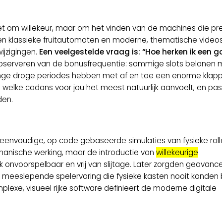
et om willekeur, maar om het vinden van de machines die pre
ssen klassieke fruitautomaten en moderne, thematische videos
ijzigingen.
Een veelgestelde vraag is: “Hoe herken ik een g
 observeren van de bonusfrequentie: sommige slots belonen 
st lange droge periodes hebben met af en toe een enorme klap
je welke cadans voor jou het meest natuurlijk aanvoelt, en pa
den.
eenvoudige, op code gebaseerde simulaties van fysieke roll
hanische werking, maar de introductie van
willekeurige
 onvoorspelbaar en vrij van slijtage. Later zorgden geavanc
 meeslepende spelervaring die fysieke kasten nooit konden 
exe, visueel rijke software definieert de moderne digitale