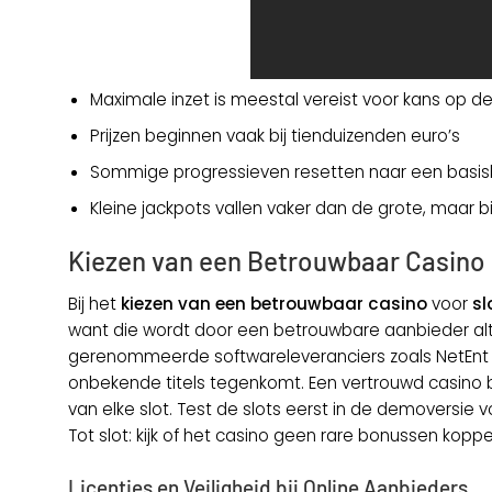
Maximale inzet is meestal vereist voor kans op de
Prijzen beginnen vaak bij tienduizenden euro’s
Sommige progressieven resetten naar een basisb
Kleine jackpots vallen vaker dan de grote, maar b
Kiezen van een Betrouwbaar Casino
Bij het
kiezen van een betrouwbaar casino
voor
sl
want die wordt door een betrouwbare aanbieder alti
gerenommeerde softwareleveranciers zoals NetEnt of
onbekende titels tegenkomt. Een vertrouwd casino bi
van elke slot. Test de slots eerst in de demoversie v
Tot slot: kijk of het casino geen rare bonussen koppe
Licenties en Veiligheid bij Online Aanbieders