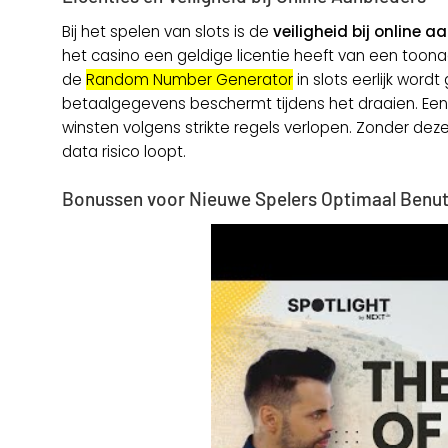
Bij het spelen van slots is de
veiligheid bij online a
het casino een geldige licentie heeft van een toona
de
Random Number Generator
in slots eerlijk word
betaalgegevens beschermt tijdens het draaien. Een 
winsten volgens strikte regels verlopen. Zonder deze 
data risico loopt.
Bonussen voor Nieuwe Spelers Optimaal Benu