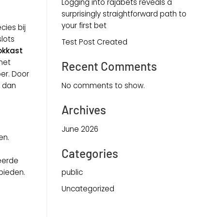
Logging into rajabets reveals a
surprisingly straightforward path to
your first bet
cies bij
lots
Test Post Created
okkast
met
Recent Comments
per. Door
No comments to show.
s dan
Archives
June 2026
en.
Categories
eerde
bieden.
public
Uncategorized