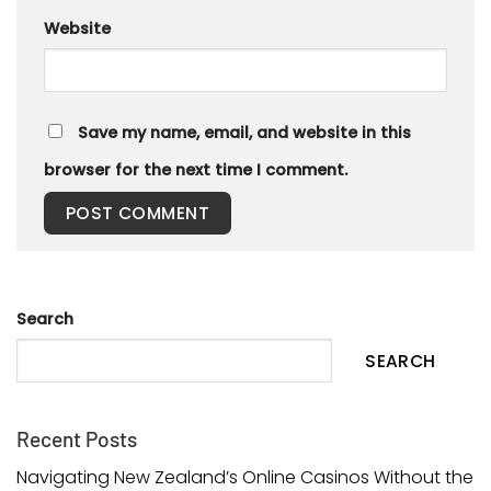
Website
Save my name, email, and website in this
browser for the next time I comment.
Search
SEARCH
Recent Posts
Navigating New Zealand’s Online Casinos Without the