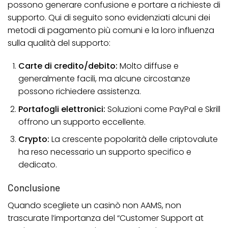
possono generare confusione e portare a richieste di
supporto. Qui di seguito sono evidenziati alcuni dei
metodi di pagamento più comuni e la loro influenza
sulla qualità del supporto:
Carte di credito/debito:
Molto diffuse e
generalmente facili, ma alcune circostanze
possono richiedere assistenza.
Portafogli elettronici:
Soluzioni come PayPal e Skrill
offrono un supporto eccellente.
Crypto:
La crescente popolarità delle criptovalute
ha reso necessario un supporto specifico e
dedicato.
Conclusione
Quando scegliete un casinò non AAMS, non
trascurate l’importanza del “Customer Support at