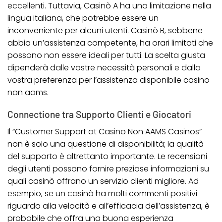
eccellenti. Tuttavia, Casinò A ha una limitazione nella
lingua italiana, che potrebbe essere un
inconveniente per alcuni utenti. Casinò B, sebbene
abbia un’assistenza competente, ha orari limitati che
possono non essere ideali per tutti. La scelta giusta
dipenderà dalle vostre necessità personali e dalla
vostra preferenza per l’assistenza disponibile
casino
non aams
.
Connectione tra Supporto Clienti e Giocatori
Il “Customer Support at Casino Non AAMS Casinos”
non è solo una questione di disponibilità; la qualità
del supporto è altrettanto importante. Le recensioni
degli utenti possono fornire preziose informazioni su
quali casinò offrano un servizio clienti migliore. Ad
esempio, se un casinò ha molti commenti positivi
riguardo alla velocità e all’efficacia dell’assistenza, è
probabile che offra una buona esperienza