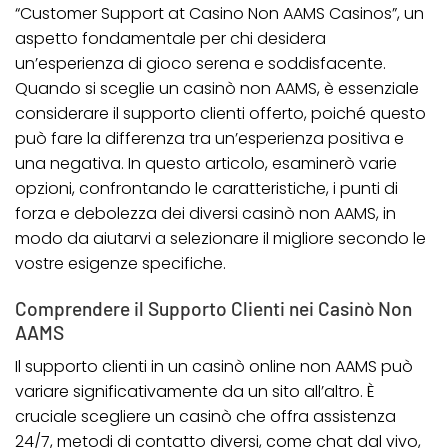
“Customer Support at Casino Non AAMS Casinos”, un
aspetto fondamentale per chi desidera
un’esperienza di gioco serena e soddisfacente.
Quando si sceglie un casinò non AAMS, è essenziale
considerare il supporto clienti offerto, poiché questo
può fare la differenza tra un’esperienza positiva e
una negativa. In questo articolo, esaminerò varie
opzioni, confrontando le caratteristiche, i punti di
forza e debolezza dei diversi casinò non AAMS, in
modo da aiutarvi a selezionare il migliore secondo le
vostre esigenze specifiche.
Comprendere il Supporto Clienti nei Casinò Non
AAMS
Il supporto clienti in un casinò online non AAMS può
variare significativamente da un sito all’altro. È
cruciale scegliere un casinò che offra assistenza
24/7, metodi di contatto diversi, come chat dal vivo,