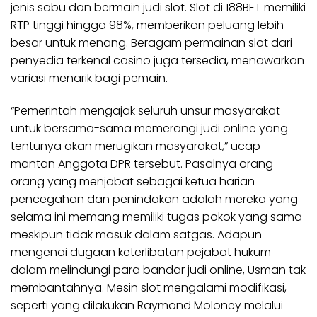
jenis sabu dan bermain judi slot. Slot di 188BET memiliki
RTP tinggi hingga 98%, memberikan peluang lebih
besar untuk menang. Beragam permainan slot dari
penyedia terkenal
casino
juga tersedia, menawarkan
variasi menarik bagi pemain.
“Pemerintah mengajak seluruh unsur masyarakat
untuk bersama-sama memerangi judi online yang
tentunya akan merugikan masyarakat,” ucap
mantan Anggota DPR tersebut. Pasalnya orang-
orang yang menjabat sebagai ketua harian
pencegahan dan penindakan adalah mereka yang
selama ini memang memiliki tugas pokok yang sama
meskipun tidak masuk dalam satgas. Adapun
mengenai dugaan keterlibatan pejabat hukum
dalam melindungi para bandar judi online, Usman tak
membantahnya. Mesin slot mengalami modifikasi,
seperti yang dilakukan Raymond Moloney melalui