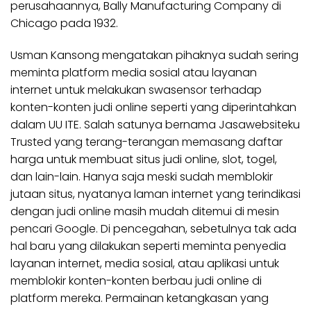
perusahaannya, Bally Manufacturing Company di
Chicago pada 1932.
Usman Kansong mengatakan pihaknya sudah sering
meminta platform media sosial atau layanan
internet untuk melakukan swasensor terhadap
konten-konten judi online seperti yang diperintahkan
dalam UU ITE. Salah satunya bernama Jasawebsiteku
Trusted yang terang-terangan memasang daftar
harga untuk membuat situs judi online, slot, togel,
dan lain-lain. Hanya saja meski sudah memblokir
jutaan situs, nyatanya laman internet yang terindikasi
dengan judi online masih mudah ditemui di mesin
pencari Google. Di pencegahan, sebetulnya tak ada
hal baru yang dilakukan seperti meminta penyedia
layanan internet, media sosial, atau aplikasi untuk
memblokir konten-konten berbau judi online di
platform mereka. Permainan ketangkasan yang