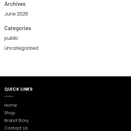
Archives
June 2026
Categories
public
Uncategorized
QUICK LINKS
Home
Shop
Brand Story
Contact Us