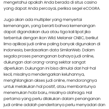
mengetahui apakah Anda berada di situs casino
yang dapat Anda percayai, periksa segel eCOGRA.
Juga akan ada multiplier yang menyertai
kemenangan, yang berarti bahwa kemenangan
dapat digandakan dua atau tiga kali lipat jika
terbentuk dengan ikon Wild. Melansir CNBC, berikut
lima aplikasi judi online paling banyak digunakan di
Indonesia, berdasarkan data SimilarWeb. Dalam
segala proses penanganan bahaya judi online,
dukungan dari orang-orang sekitar sangat
diperlukan. Dukungan ini bisa dimulai dari hal-hal
kecil, misalnya mendengarkan keluhannya,
menghilangkan akses judi online, mendorongnya
untuk melakukan hal positif, atau membantunya
menemukan hobi baru, misalnya olahraga. Hal
pertama yang perlu dilakukan dalam penanganan
judi online adalah penderitanya perlu menyadari dan