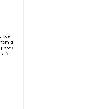
u, kde
artami a
 po vaší
tolů.