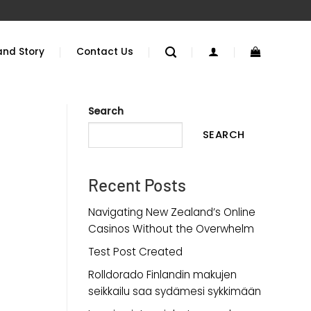
and Story
Contact Us
Search
SEARCH
Recent Posts
Navigating New Zealand’s Online
Casinos Without the Overwhelm
Test Post Created
Rolldorado Finlandin makujen
seikkailu saa sydämesi sykkimään