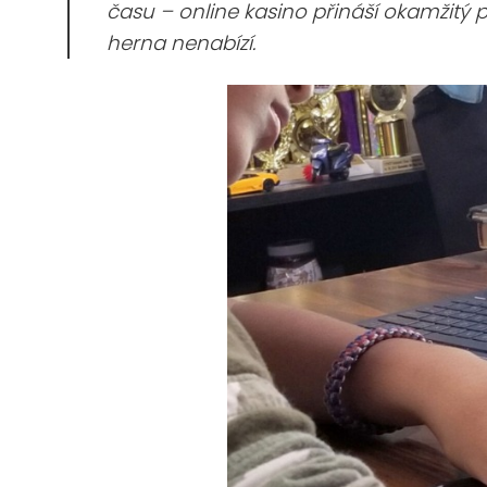
času – online kasino přináší okamžitý 
herna nenabízí.