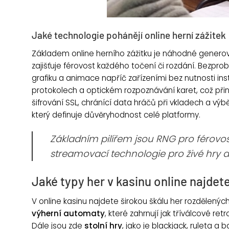
Jaké technologie pohánějí online herní zážitek
Základem online herního zážitku je náhodné genero
zajišťuje férovost každého točení či rozdání. Bezpr
grafiku a animace napříč zařízeními bez nutnosti ins
protokolech a optickém rozpoznávání karet, což přin
šifrování SSL, chránící data hráčů při vkladech a v
který definuje důvěryhodnost celé platformy.
Základním pilířem jsou RNG pro férovost
streamovací technologie pro živé hry a
Jaké typy her v kasinu online najdet
V online kasinu najdete širokou škálu her rozdělených
výherní automaty
, které zahrnují jak tříválcové r
Dále jsou zde
stolní hry
, jako je blackjack, ruleta 