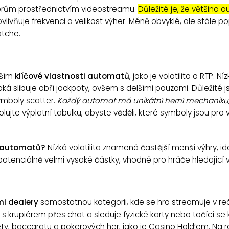
piérům prostřednictvím videostreamu.
Důležité je, že většina
vlivňuje frekvenci a velikost výher. Méně obvyklé, ale stále po
atche.
vším
klíčové vlastnosti automatů
, jako je volatilita a RTP. Ní
oká slibuje obří jackpoty, ovšem s delšími pauzami. Důležité js
ymboly scatter.
Každý automat má unikátní herní mechaniku,
lujte výplatní tabulku, abyste věděli, které symboly jsou pro 
 u automatů?
Nízká volatilita znamená častější menší výhry, id
 potenciálně velmi vysoké částky, vhodné pro hráče hledající ve
mi dealery
samostatnou kategorii, kde se hra streamuje v r
 s krupiérem přes chat a sleduje fyzické karty nebo točící se 
lety, baccaratu a pokerových her, jako je Casino Hold’em. Na r