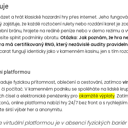
uje
sázet a hrát klasické hazardní hry přes internet. Jeho fungová
zajišťuje, že každé roztočení rulety nebo rozdání karet je zc
ební bránu, hrajete na reálné peníze nebo v demo režimu a v
usíte splnit podmínky obratu.
Otázka: Jak poznám, že hra n
má certifikovaný RNG, který nezávislé audity pravidelně
rat fungují identicky jako v kamenném kasinu, jen s tím rozd
ní platformou
yžaduje fyzickou přítomnost, oblečení a cestování, zatímco
vi
 či počítač. V kamenném podniku se spoléháte na lidské krup
ch čísel a elektronické peněženky pro
okamžité výplaty
. Zatí
ů, online platforma nabízí hry 24/7 bez front a s rychlejším
te širší výběr her a anonymitu.
irtuální platformou je v absenci fyzických bariér