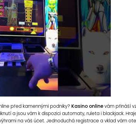
 online před kamennými podniky?
Kasino online
vám přináší vz
knutí a jsou vám k dispozici automaty, ruleta i blackjack. Hraj
i výhrami na váš účet. Jednoduchá registrace a vklad vám ot