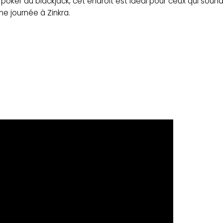
 poker au blackjack, cet endroit est idéal pour ceux qui souha
ne journée à Zinkra.