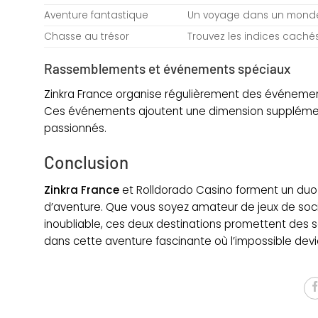
Aventure fantastique
Un voyage dans un monde
Chasse au trésor
Trouvez les indices cachés
Rassemblements et événements spéciaux
Zinkra France organise régulièrement des événemen
Ces événements ajoutent une dimension supplément
passionnés.
Conclusion
Zinkra France
et
Rolldorado Casino
forment un duo 
d’aventure. Que vous soyez amateur de jeux de soc
inoubliable, ces deux destinations promettent des 
dans cette aventure fascinante où l’impossible devi