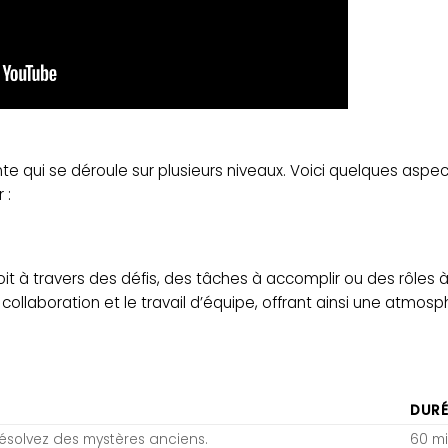
te qui se déroule sur plusieurs niveaux. Voici quelques aspe
 :
it à travers des défis, des tâches à accomplir ou des rôles 
collaboration et le travail d’équipe, offrant ainsi une atmos
DURÉ
 résolvez des mystères anciens.
60 m