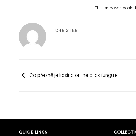
This entry was posted
CHRISTER
Co přesně je kasino online a jak funguje
QUICK LINKS
COLLECT