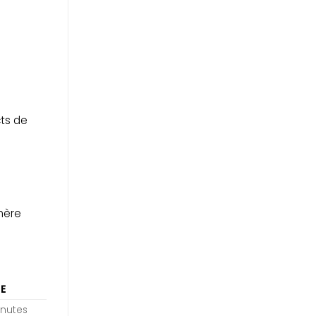
cts de
à
phère
E
inutes