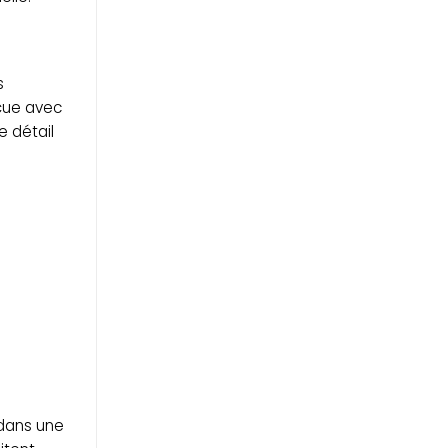
s
nçue avec
e détail
 dans une