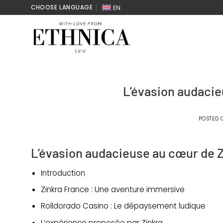
Skip
EN
CHOOSE LANGUAGE
to
content
L’évasion audacie
POSTED
L’évasion audacieuse au cœur de 
Introduction
Zinkra France : Une aventure immersive
Rolldorado Casino : Le dépaysement ludique
L’expérience proposée par Zinkra