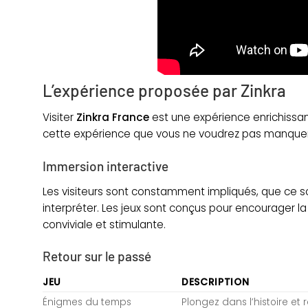
L’expérience proposée par Zinkra
Visiter
Zinkra France
est une expérience enrichissan
cette expérience que vous ne voudrez pas manquer
Immersion interactive
Les visiteurs sont constamment impliqués, que ce so
interpréter. Les jeux sont conçus pour encourager la 
conviviale et stimulante.
Retour sur le passé
JEU
DESCRIPTION
Énigmes du temps
Plongez dans l’histoire et